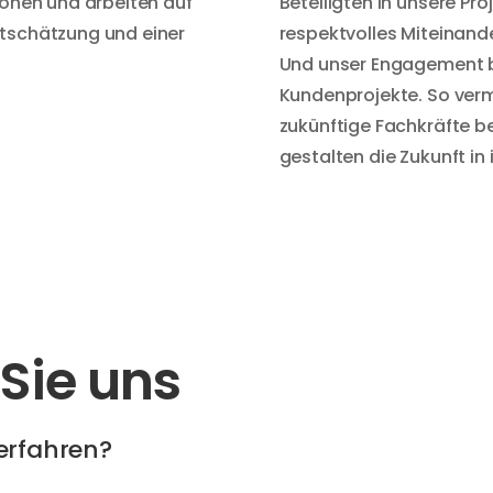
ionen und arbeiten auf
Beteiligten in unsere Pro
rtschätzung und einer
respektvolles Miteinande
Und unser Engagement be
Kundenprojekte. So verm
zukünftige Fachkräfte b
gestalten die Zukunft in
Sie uns
erfahren?