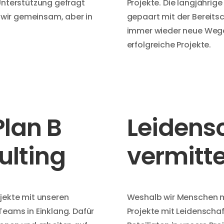
 Unterstützung gefragt
Projekte. Die langjährig
n wir gemeinsam, aber in
gepaart mit der Bereits
immer wieder neue Wege 
erfolgreiche Projekte.
lan B
Leidens
ulting
vermitte
ojekte mit unseren
Weshalb wir Menschen m
Teams in Einklang. Dafür
Projekte mit Leidenschaf