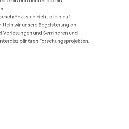
jekte ein und achten auf ein
r.
schränkt sich nicht allein auf
itteln wir unsere Begeisterung an
ei Vorlesungen und Seminaren und
 interdisziplinären Forschungsprojekten.